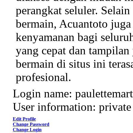
perangkat seluler. Selai
bermain, Acuantoto jug
kenyamanan bagi seluru
yang cepat dan tampilan
bermain di situs ini ter
profesional.
Login name: paulettemart
User information: private
Edit Profile
Change Password
Change Login