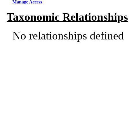
Manage Access
Taxonomic Relationships
No relationships defined