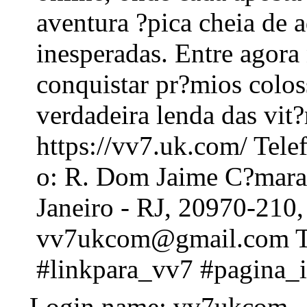
aventura ?pica cheia de a
inesperadas. Entre agora 
conquistar pr?mios colos
verdadeira lenda das vit?
https://vv7.uk.com/ Tel
o: R. Dom Jaime C?mara,
Janeiro - RJ, 20970-210,
vv7ukcom@gmail.com T
#linkpara_vv7 #pagina_i
Login name: vv7ukcom