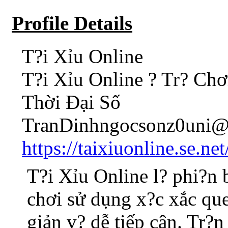
Profile Details
T?i Xỉu Online
T?i Xỉu Online ? Tr? Ch
Thời Đại Số
TranDinhngocsonz0uni@
https://taixiuonline.se.net
T?i Xỉu Online l? phi?n b
chơi sử dụng x?c xắc que
giản v? dễ tiếp cận. Tr?n