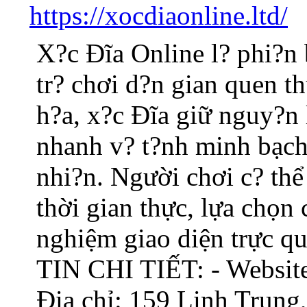
https://xocdiaonline.ltd/
X?c Đĩa Online l? phi?n 
tr? chơi d?n gian quen t
h?a, x?c Đĩa giữ nguy?n 
nhanh v? t?nh minh bạch
nhi?n. Người chơi c? thể
thời gian thực, lựa chọn 
nghiệm giao diện trực qu
TIN CHI TIẾT: - Website:
Địa chỉ: 159 Linh Trung