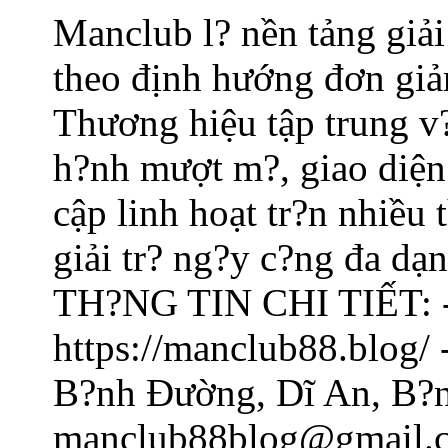
Manclub l? nền tảng giải 
theo định hướng đơn giả
Thương hiệu tập trung v
h?nh mượt m?, giao diện 
cập linh hoạt tr?n nhiều
giải tr? ng?y c?ng đa dạ
TH?NG TIN CHI TIẾT: -
https://manclub88.blog/ 
B?nh Đường, Dĩ An, B?n
manclub88blog@gmail.c