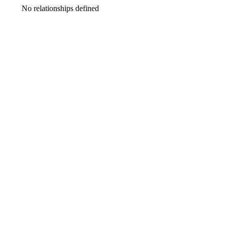
No relationships defined