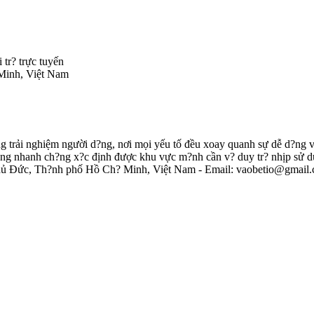
tr? trực tuyến
Minh, Việt Nam
 trải nghiệm người d?ng, nơi mọi yếu tố đều xoay quanh sự dễ d?ng v
i d?ng nhanh ch?ng x?c định được khu vực m?nh cần v? duy tr? nhịp s
 Thủ Đức, Th?nh phố Hồ Ch? Minh, Việt Nam - Email: vaobetio@gmail.