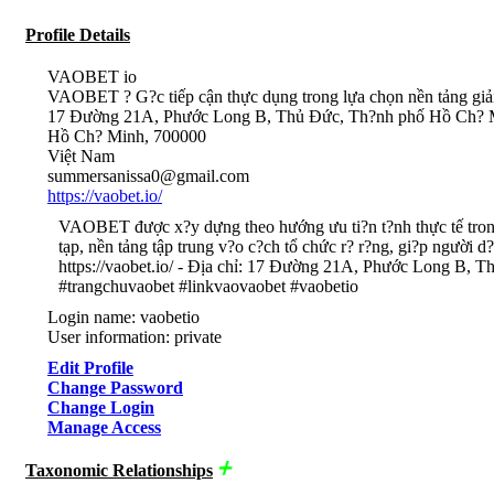
Profile Details
VAOBET io
VAOBET ? G?c tiếp cận thực dụng trong lựa chọn nền tảng giải 
17 Đường 21A, Phước Long B, Thủ Đức, Th?nh phố Hồ Ch? 
Hồ Ch? Minh, 700000
Việt Nam
summersanissa0@gmail.com
https://vaobet.io/
VAOBET được x?y dựng theo hướng ưu ti?n t?nh thực tế trong
tạp, nền tảng tập trung v?o c?ch tổ chức r? r?ng, gi?p ngườ
https://vaobet.io/ - Địa chỉ: 17 Đường 21A, Phước Long B,
#trangchuvaobet #linkvaovaobet #vaobetio
Login name: vaobetio
User information: private
Edit Profile
Change Password
Change Login
Manage Access
Taxonomic Relationships