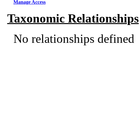
Manage Access
Taxonomic Relationships
No relationships defined