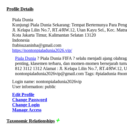
Profile Details
Piala Dunia
Kunjungi Piala Dunia Sekarang: Tempat Bertemunya Para Pen
Jl. Kelapa Lilin No.7, RT.4/RW.12, Utan Kayu Sel., Kec. Matr
Kota Jakarta Timur, Kalimantan Selatan 13120
Indonesia
frabisuzaninha@gmail.com
https://nontonpialadunia2026.vip/
Piala Dunia
? Piala Dunia FIFA ? selalu menjadi ajang olahrag
penting, klasemen terbaru, dan momen-momen bersejarah turna
812 3112 1312 Alamat : Jl. Kelapa Lilin No.7, RT.4/RW.12, U
nontonpialadunia2026vip@gmail.com Tags: #pialadunia #non
Login name: nontonpialadunia2026vip
User information: public
Edit Profile
Change Password
Change Login
Manage Access
Taxonomic Relationships