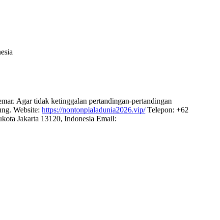
esia
emar. Agar tidak ketinggalan pertandingan-pertandingan
ung. Website:
https://nontonpialadunia2026.vip/
Telepon: +62
kota Jakarta 13120, Indonesia Email: