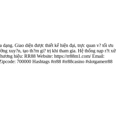
a dạng. Giao diện được thiết kế hiện đại, trực quan v? tối ưu
ường xuy?n, tạo th?m gi? trị khi tham gia. Hệ thống nạp r?t xử
Thương hiệu: RR88 Website: https://rr88m1.com/ Email:
pcode: 700000 Hashtags #rr88 #rr88casino #slotgamerr88