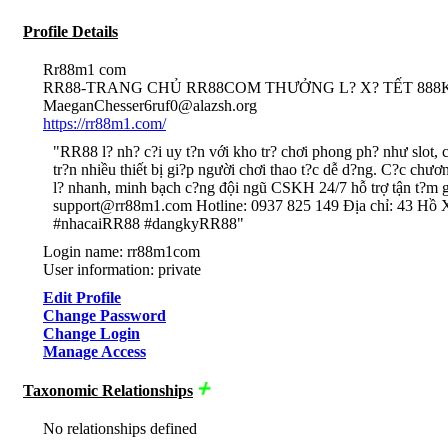
Profile Details
Rr88m1 com
RR88-TRANG CHỦ RR88COM THƯỞNG L? X? TẾT 888
MaeganChesser6ruf0@alazsh.org
https://rr88m1.com/
"RR88 l? nh? c?i uy t?n với kho tr? chơi phong ph? như slot, ca
tr?n nhiều thiết bị gi?p người chơi thao t?c dễ d?ng. C?c chươ
l? nhanh, minh bạch c?ng đội ngũ CSKH 24/7 hỗ trợ tận t?m g
support@rr88m1.com Hotline: 0937 825 149 Địa chỉ: 43 Hồ 
#nhacaiRR88 #dangkyRR88"
Login name: rr88m1com
User information: private
Edit Profile
Change Password
Change Login
Manage Access
Taxonomic Relationships
No relationships defined